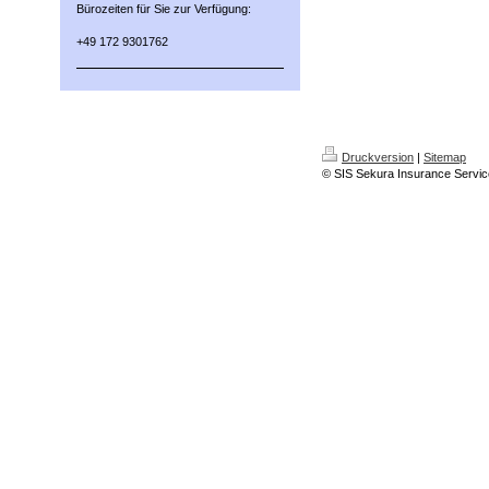
Bürozeiten für Sie zur Verfügung:
+49 172 9301762
Druckversion
|
Sitemap
© SIS Sekura Insurance Servic